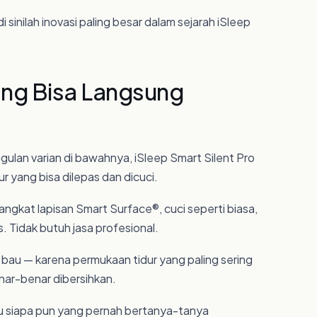
 sinilah inovasi paling besar dalam sejarah iSleep
ang Bisa Langsung
lan varian di bawahnya, iSleep Smart Silent Pro
 yang bisa dilepas dan dicuci.
 angkat lapisan Smart Surface®, cuci seperti biasa,
s. Tidak butuh jasa profesional.
 bau — karena permukaan tidur yang paling sering
nar-benar dibersihkan.
au siapa pun yang pernah bertanya-tanya