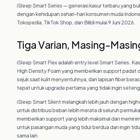
iSleep Smart Series — generasi kasur terbaru yang buk
dengan kehidupan sehari-hari konsumen muda Indonesi
Tokopedia, TikTok Shop, dan Blibli mulai 9 Juni 2026.
Tiga Varian, Masing-Masin
iSleep Smart Flex adalah entry level Smart Series. Ka
High Density Foam yang memberikan support padat dan
sejuk saat kulit menyentuhnya, dan lapisan fiber ber
tepat untuk upgrade pertama yang tidak ingin sete
iSleep Smart Silent melangkah lebih jauh dengan higher
untuk distribusi beban lebih merata di seluruh permuka
memberikan support yang lebih maksimal dan meminim
untuk pasangan muda yang tidur berdua dan ingin tid
sama lain.