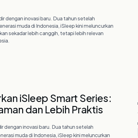
03
Taman Kebon Jeruk Blok A III No. 1
Jl. Meruya Ilir Raya, Meruya Selatan
dir dengan inovasi baru. Dua tahun setelah
Kembangan, Jakarta Barat 11650,
Indonesia
rasi muda di Indonesia, iSleep kini meluncurkan
04
an sekadar lebih canggih, tetapi lebih relevan
sia.
HUBUNGI KAMI
05
info@massindo.com
+62 21 2923 3333
kan iSleep Smart Series:
yaman dan Lebih Praktis
ir dengan inovasi baru. Dua tahun setelah
rasi muda di Indonesia, iSleep kini meluncurkan