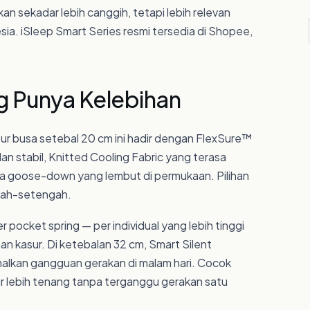
an sekadar lebih canggih, tetapi lebih relevan
a. iSleep Smart Series resmi tersedia di Shopee,
g Punya Kelebihan
sur busa setebal 20 cm ini hadir dengan FlexSure™
 stabil, Knitted Cooling Fabric yang terasa
asa goose-down yang lembut di permukaan. Pilihan
ngah-setengah.
 pocket spring — per individual yang lebih tinggi
an kasur. Di ketebalan 32 cm, Smart Silent
alkan gangguan gerakan di malam hari. Cocok
ur lebih tenang tanpa terganggu gerakan satu