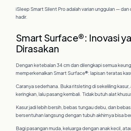
iSleep Smart Silent Pro adalah varian unggulan — dan di
hadir.
Smart Surface®: Inovasi y
Dirasakan
Dengan ketebalan 34 cm dan dilengkapi semua keunggu
memperkenalkan Smart Surface®: lapisan teratas kasur
Caranya sederhana. Buka ritsleting di sekeliling kasur,
keringkan, lalu pasang kembali. Tidak butuh alat khusu
Kasur jadi lebih bersih, bebas tungau debu, dan bebas
bersentuhan langsung dengan tubuh akhirnya bisa be
Bagi pasangan muda, keluarga dengan anak kecil, at