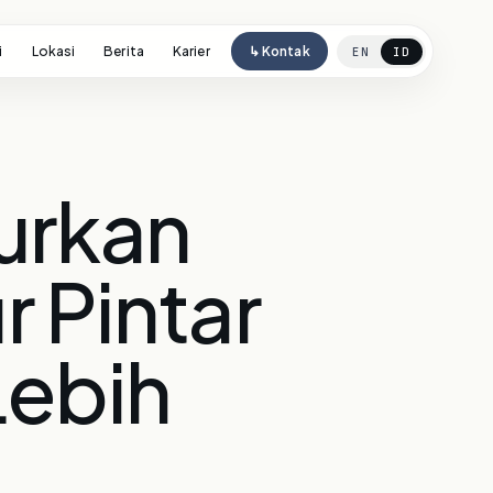
i
Lokasi
Berita
Karier
↳ Kontak
EN
ID
urkan
r Pintar
Lebih