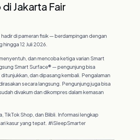
di Jakarta Fair
p hadir di pameran fisik — berdampingan dengan
 hingga 12 Juli 2026.
, menyentuh, dan mencoba ketiga varian Smart
angsung Smart Surface® — pengunjung bisa
s, ditunjukkan, dan dipasang kembali. Pengalaman
isa dirasakan secara langsung. Pengunjung juga bisa
 sudah divakum dan dikompres dalam kemasan
, TikTok Shop, dan Blibli. Informasi lengkap
i dari kasur yang tepat. #iSleepSmarter