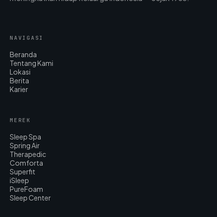
NAVIGASI
Beranda
Tentang Kami
Lokasi
Berita
Karier
MEREK
Sleep Spa
Spring Air
Therapedic
Comforta
Superfit
iSleep
PureFoam
Sleep Center