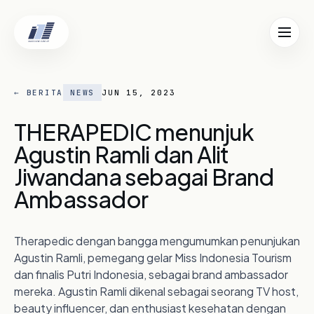
TUTUP ✕
EN
ID
← BERITA
NEWS
JUN 15, 2023
Beranda
01
THERAPEDIC menunjuk
Agustin Ramli dan Alit
Tentang Kami
02
Jiwandana sebagai Brand
Ambassador
Lokasi
03
Berita
Therapedic dengan bangga mengumumkan penunjukan
Agustin Ramli, pemegang gelar Miss Indonesia Tourism
04
dan finalis Putri Indonesia, sebagai brand ambassador
Karier
mereka. Agustin Ramli dikenal sebagai seorang TV host,
05
beauty influencer, dan enthusiast kesehatan dengan