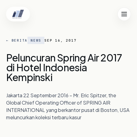
TUTUP ✕
EN
ID
← BERITA
NEWS
SEP 16, 2017
Beranda
01
Peluncuran Spring Air 2017
di Hotel Indonesia
Tentang Kami
02
Kempinski
Lokasi
03
Jakarta 22 September 2016 – Mr. Eric Spitzer, the
Global Chief Operating Officer of SPRING AIR
Berita
INTERNATIONAL yang berkantor pusat di Boston, USA
04
meluncurkan koleksi terbaru kasur
Karier
05