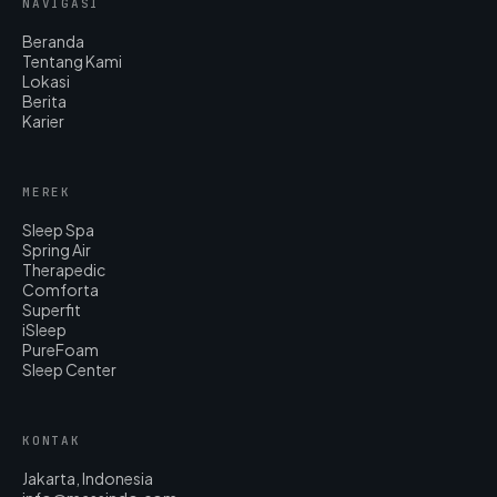
NAVIGASI
Beranda
Tentang Kami
Lokasi
Berita
Karier
MEREK
Sleep Spa
Spring Air
Therapedic
Comforta
Superfit
iSleep
PureFoam
Sleep Center
KONTAK
Jakarta, Indonesia