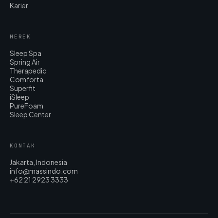
Karier
MEREK
Sleep Spa
Spring Air
Therapedic
Comforta
Superfit
iSleep
PureFoam
Sleep Center
KONTAK
Jakarta, Indonesia
info@massindo.com
+62 21 2923 3333