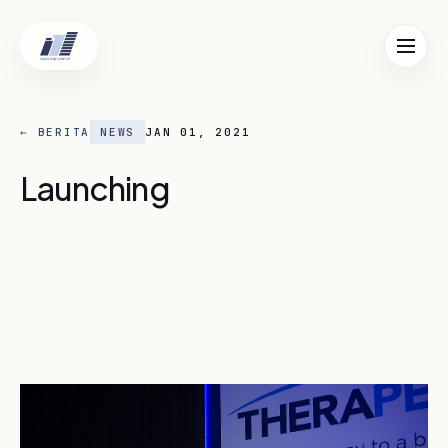
TUTUP ✕
EN
ID
← BERITA
NEWS
JAN 01, 2021
Beranda
01
Launching
Tentang Kami
02
Lokasi
03
Berita
04
Karier
05