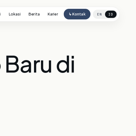
i
Lokasi
Berita
Karier
↳ Kontak
EN
ID
Baru di