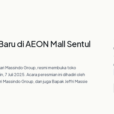
03
Taman Kebon Jeruk Blok A III No. 1
Jl. Meruya Ilir Raya, Meruya Selatan
Kembangan, Jakarta Barat 11650,
Indonesia
04
aru di AEON Mall Sentul
HUBUNGI KAMI
05
info@massindo.com
+62 21 2923 3333
 dari Massindo Group, resmi membuka toko
, 7 Juli 2025. Acara peresmian ini dihadiri oleh
ri Massindo Group, dan juga Bapak Jeffri Massie