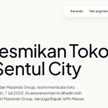
TUTUP ✕
EN
ID
Beranda
Tentang Kam
esmikan Toko 
MEREK
Sleep Spa
Spring Air
Therapedic
entul City
Comforta
01
Superfit
i
iSleep
PureFoam
Sleep Center
02
a dari Massindo Group, resmi membuka toko
, 7 Juli 2025. Acara peresmian ini dihadiri oleh
ri Massindo Group, dan juga Bapak Jeffri Massie
KANTOR PUSAT