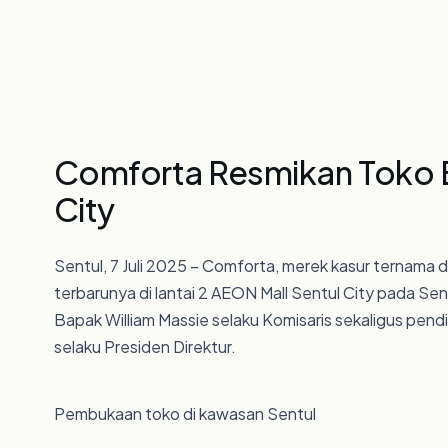
Berita
Karier
Comforta Resmikan Toko B
City
Sentul, 7 Juli 2025 – Comforta, merek kasur ternama
terbarunya di lantai 2 AEON Mall Sentul City pada Senin
Bapak William Massie selaku Komisaris sekaligus pendi
selaku Presiden Direktur.
Pembukaan toko di kawasan Sentul