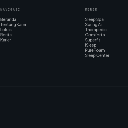
NAVIGASI
MEREK
Beranda
Sleep Spa
Tentang Kami
Spring Air
Lokasi
Therapedic
Berita
Comforta
Karier
Superfit
iSleep
PureFoam
Sleep Center